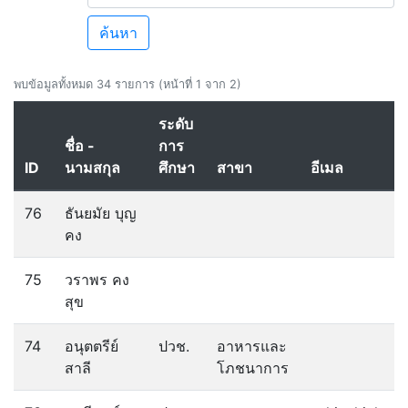
ค้นหา
พบข้อมูลทั้งหมด 34 รายการ (หน้าที่ 1 จาก 2)
ระดับ
ชื่อ -
การ
ID
นามสกุล
ศึกษา
สาขา
อีเมล
76
ธันยมัย บุญ
คง
75
วราพร คง
สุข
74
อนุตตรีย์
ปวช.
อาหารและ
สาลี
โภชนาการ