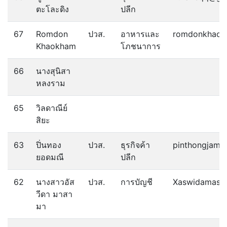
ตะโละดิง
ปลีก
67
Romdon
ปวส.
อาหารและ
romdonkhaok
Khaokham
โภชนาการ
66
นางสุนิสา
หลงราม
65
วิลดาณีย์
สิยะ
63
ปิ่นทอง
ปวส.
ธุรกิจค้า
pinthongjam1
ยอดมณี
ปลีก
62
นางสาวอัส
ปวส.
การบัญชี
Xaswidamasa
วีดา มาสา
มา