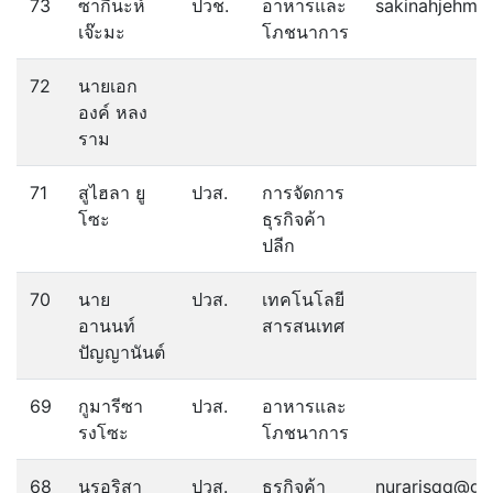
73
ซากีนะห์
ปวช.
อาหารและ
sakinahjehma
เจ๊ะมะ
โภชนาการ
72
นายเอก
องค์ หลง
ราม
71
สูไฮลา ยู
ปวส.
การจัดการ
โซะ
ธุรกิจค้า
ปลีก
70
นาย
ปวส.
เทคโนโลยี
อานนท์
สารสนเทศ
ปัญญานันต์
69
กูมารีซา
ปวส.
อาหารและ
รงโซะ
โภชนาการ
68
นูรอริสา
ปวส.
ธุรกิจค้า
nurarisqq@gm